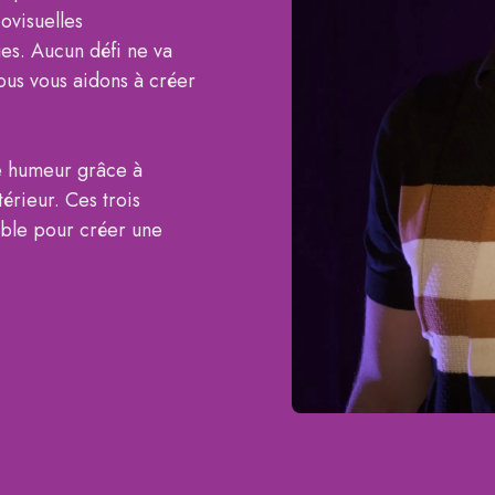
iovisuelles
ues. Aucun défi ne va
ous vous aidons à créer
e humeur grâce à
térieur. Ces trois
mble pour créer une